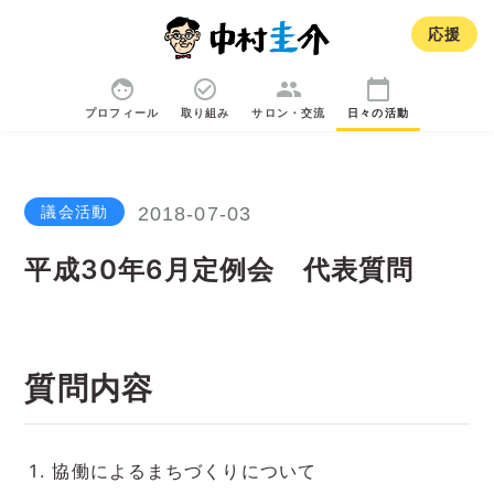
応援
face
check_circle_outline
group
calendar_today
プロフィール
取り組み
サロン・交流
日々の活動
議会活動
2018-07-03
平成30年6月定例会 代表質問
質問内容
協働によるまちづくりについて