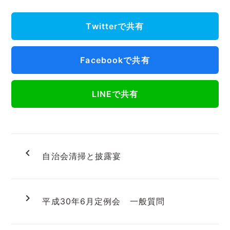
Twitterで共有
Facebookで共有
LINEで共有
navigate_before
自治会清掃と披露宴
navigate_next
平成30年6月定例会 一般質問