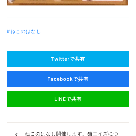
#ねこのはなし
Twitterで共有
Facebookで共有
LINEで共有
ねこのはなし開催します。猫エイズにつ
navigate_before