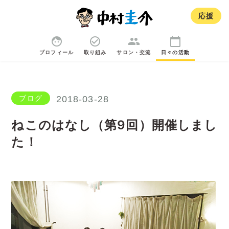
応援
face
check_circle_outline
group
calendar_today
プロフィール
取り組み
サロン・交流
日々の活動
ブログ
2018-03-28
ねこのはなし（第9回）開催しまし
た！