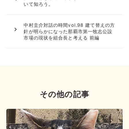
いて知ろう。
中村圭介対話の時間vol.98 建て替えの方
navigate_next
針が明らかになった那覇市第一牧志公設
市場の現状を組合長と考える 前編
その他の記事