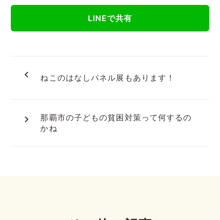
LINEで共有
navigate_before
ねこのはなしパネル展もあります！
那覇市の子どもの貧困対策って何するの
navigate_next
かね