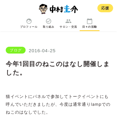
応援
face
check_circle_outline
group
calendar_today
プロフィール
取り組み
サロン・交流
日々の活動
ブログ
2016-04-25
今年1回目のねこのはなし開催しま
した。
猫イベントにパネルで参加してトークイベントにも
呼んでいただきましたが、今度は通常通りlampでの
ねこのはなしでした。