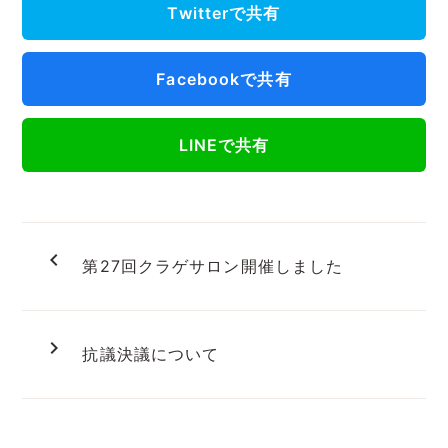
Twitterで共有
Facebookで共有
LINEで共有
navigate_before
第27回クラゲサロン開催しました
navigate_next
抗議決議について