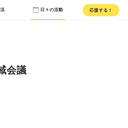
calendar_today
交流
日々の活動
応援
する！
域会議