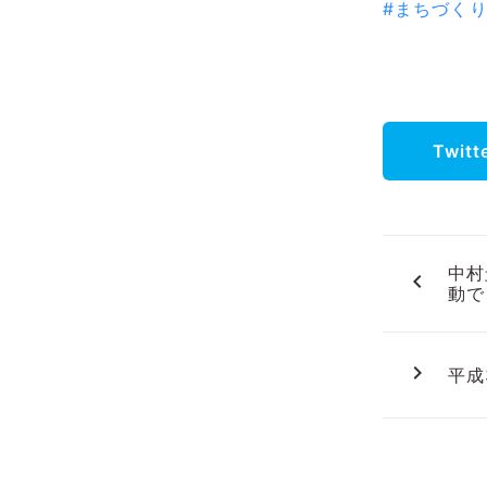
#まちづく
Twit
中村
navigate_before
動で
navigate_next
平成