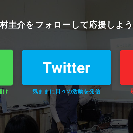
村圭介を
フォロー
して
応援しよ
気ままに日々の活動を発信
届け