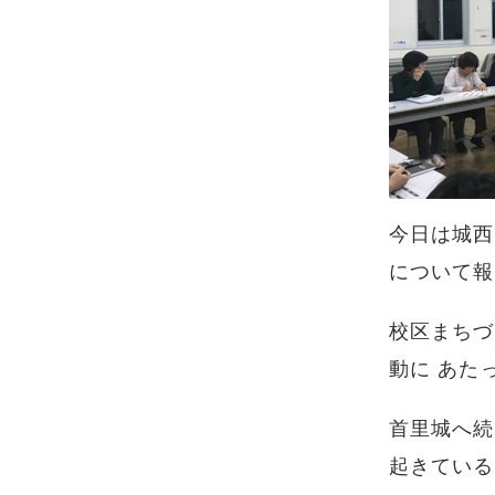
今日は城西
について報
校区まちづ
動に あた
首里城へ続
起きている