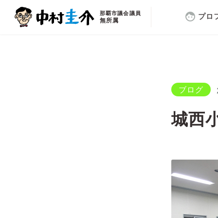
那覇市議会議員
face
プロ
無所属
ブログ
城西