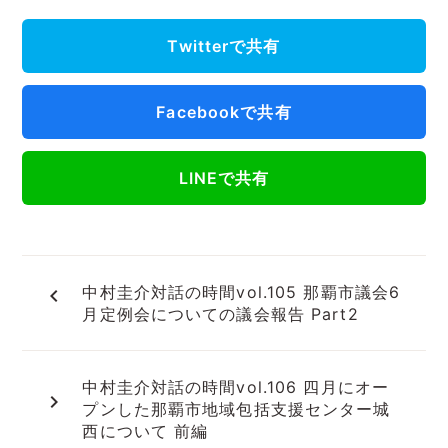
Twitterで共有
Facebookで共有
LINEで共有
中村圭介対話の時間vol.105 那覇市議会6
navigate_before
月定例会についての議会報告 Part2
中村圭介対話の時間vol.106 四月にオー
navigate_next
プンした那覇市地域包括支援センター城
西について 前編