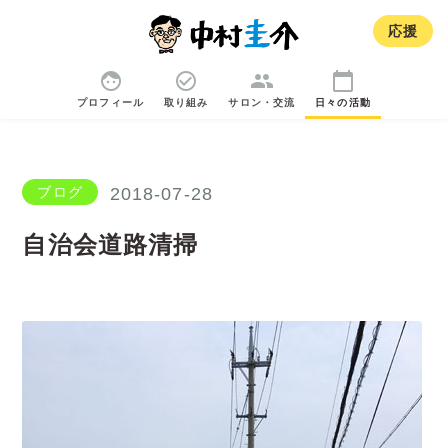
応援
face
check_circle_outline
group
calendar_today
プロフィール
取り組み
サロン・交流
日々の活動
ブログ
2018-07-28
自治会道路清掃