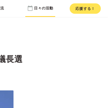
calendar_today
交流
日々の活動
応援
する！
議長選