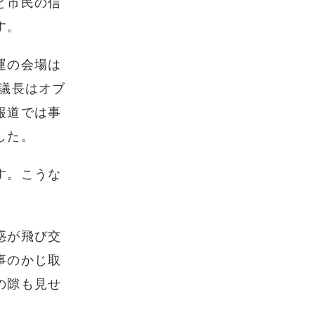
と市民の信
す。
運の会場は
議長はオブ
報道では事
した。
す。こうな
惑が飛び交
事のかじ取
の隙も見せ