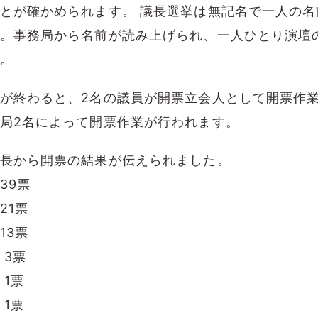
とが確かめられます。 議長選挙は無記名で一人の名
。事務局から名前が読み上げられ、一人ひとり演壇
。
が終わると、2名の議員が開票立会人として開票作
局2名によって開票作業が行われます。
長から開票の結果が伝えられました。
39票
21票
13票
3票
1票
1票