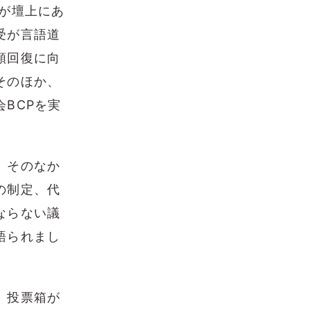
が壇上にあ
受が言語道
頼回復に向
そのほか、
BCPを実
。そのなか
の制定、代
ならない議
語られまし
、投票箱が