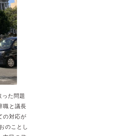
取った問題
辞職と議長
ての対応が
おのことし