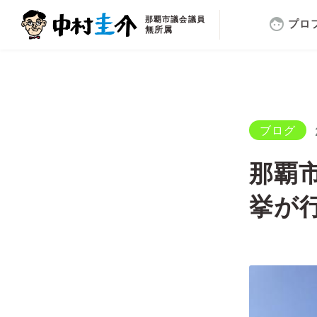
那覇市議会議員
face
プロ
無所属
ブログ
那覇
挙が