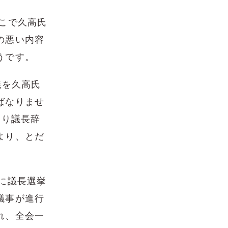
こで久高氏
の悪い内容
うです。
議を久高氏
ばなりませ
より議長辞
より、とだ
に議長選挙
議事が進行
れ、全会一