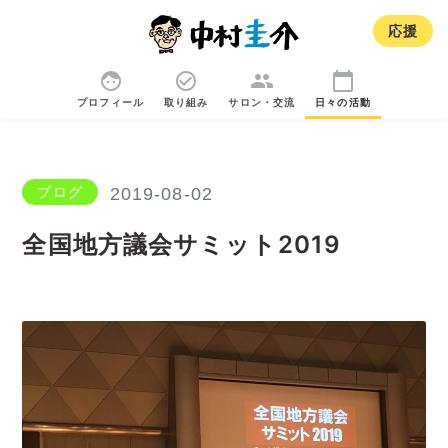
応援
face
check_circle_outline
group
calendar_today
プロフィール
取り組み
サロン・交流
日々の活動
ブログ
2019-08-02
全国地方議会サミット2019