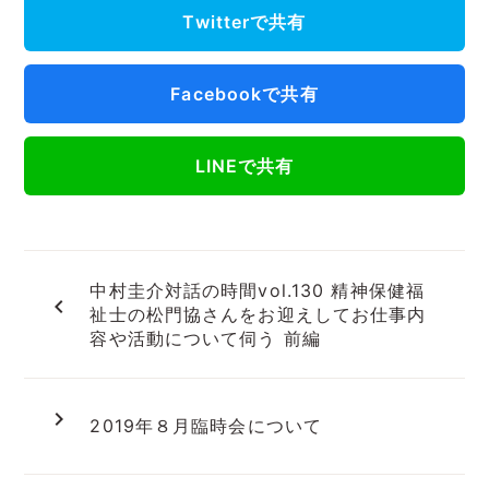
Twitterで共有
Facebookで共有
LINEで共有
中村圭介対話の時間vol.130 精神保健福
navigate_before
祉士の松門協さんをお迎えしてお仕事内
容や活動について伺う 前編
navigate_next
2019年８月臨時会について