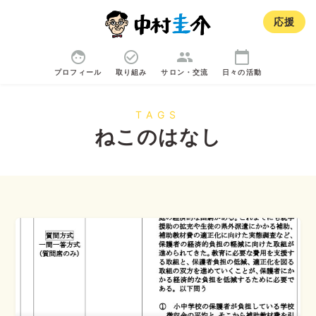
応援
face
check_circle_outline
group
calendar_today
プロフィール
取り組み
サロン・交流
日々の活動
TAGS
ねこのはなし