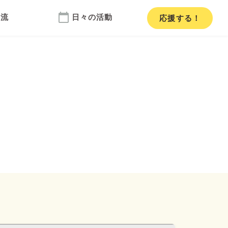
calendar_today
交流
日々の活動
応援
する！