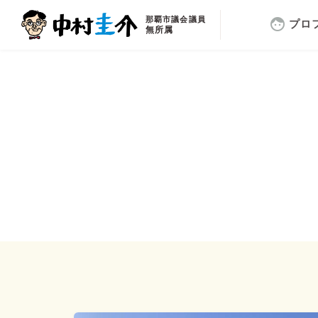
那覇市議会議員
face
プロ
無所属