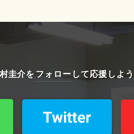
村圭介を
フォロー
して
応援しよ